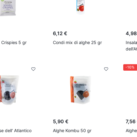
6,12 €
4,98
 Crispies 5 gr
Condi mix di alghe 25 gr
Insal
dell'A
-30%
-10%
5,90 €
7,56
e dell' Atlantico
Alghe Kombu 50 gr
Alghe 