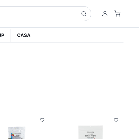
Account
UP
CASA