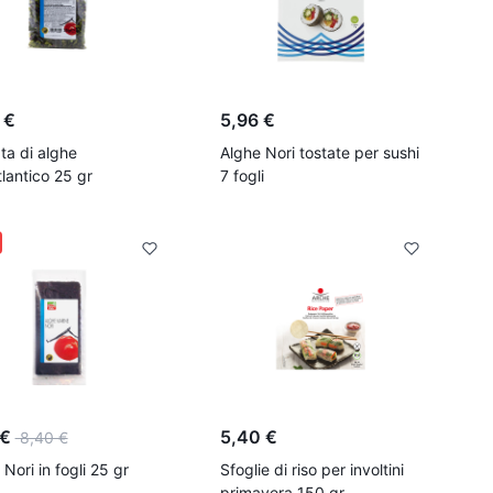
 €
5,96 €
ata di alghe
Alghe Nori tostate per sushi
tlantico 25 gr
7 fogli
 €
5,40 €
8,40 €
Nori in fogli 25 gr
Sfoglie di riso per involtini
primavera 150 gr