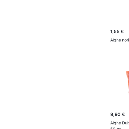
1,55 €
Alghe nori
9,90 €
Alghe Duls
50 gr