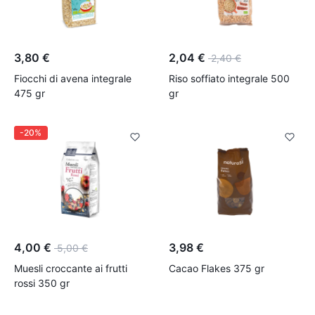
3,80 €
2,04 €
2,40 €
Fiocchi di avena integrale
Riso soffiato integrale 500
475 gr
gr
-30%
-20%
4,00 €
3,98 €
5,00 €
Muesli croccante ai frutti
Cacao Flakes 375 gr
rossi 350 gr