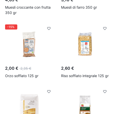
Muesli croccante con frutta
Muesli di farro 350 gr
350 gr
-30%
-15%
2,00 €
2,60 €
2,35 €
Orzo soffiato 125 gr
Riso soffiato integrale 125 gr