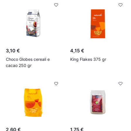
3,10 €
4,15 €
Choco Globes cereali e
King Flakes 375 gr
cacao 250 gr
2,60 €
1,75 €