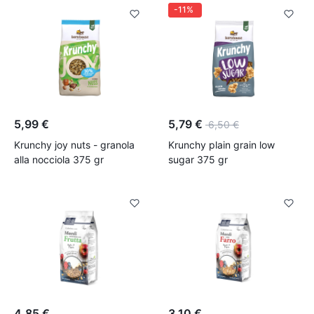
-30%
-11%
5,99 €
5,79 €
6,50 €
Krunchy joy nuts - granola
Krunchy plain grain low
alla nocciola 375 gr
sugar 375 gr
4,85 €
3,10 €