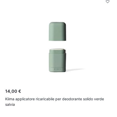
14,00 €
1
Kiima applicatore ricaricabile per deodorante solido verde
L
salvia