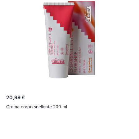
20,99 €
2
Crema corpo snellente 200 ml
Ol