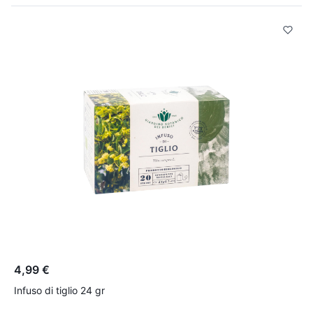
4,99 €
3
Infuso di tiglio 24 gr
Y