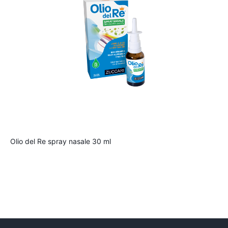
1
Olio del Re spray nasale 30 ml
G