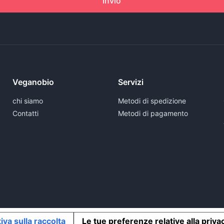
Invio
Veganobio
Servizi
chi siamo
Metodi di spedizione
Contatti
Metodi di pagamento
iva sulla raccolta
Le tue preferenze relative alla priva