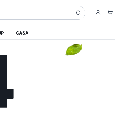
Account
UP
CASA