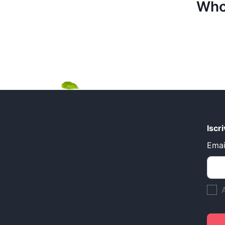
Who
Iscr
Emai