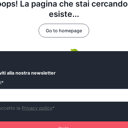
ops! La pagina che stai cercando
esiste...
Go to homepage
iviti alla nostra newsletter
l*
Accetto la
Privacy policy
*