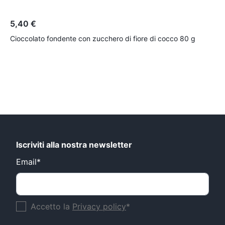
5,40 €
5
Cioccolato fondente con zucchero di fiore di cocco 80 g
C
Iscriviti alla nostra newsletter
Email*
Accetto la
Privacy policy
*